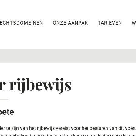
ECHTSDOMEINEN
ONZE AANPAK
TARIEVEN
W
 rijbewijs
oete
 te zijn van het rijbewijs vereist voor het besturen van dit voe
an herhaling binnen drie jaar te rekenen van de dag van de uits