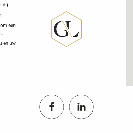
ling.
n.
arom een
t.
 u en uw