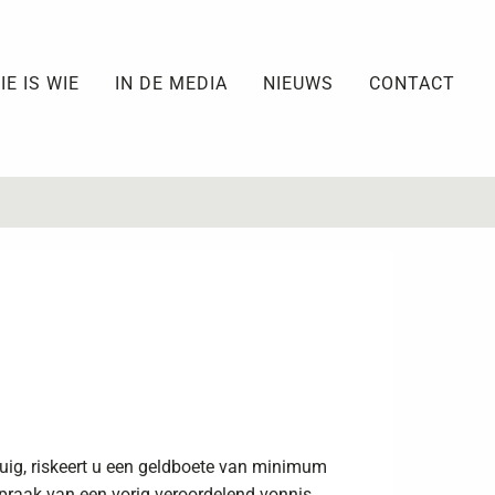
IE IS WIE
IN DE MEDIA
NIEUWS
CONTACT
rtuig, riskeert u een geldboete van minimum
praak van een vorig veroordelend vonnis,