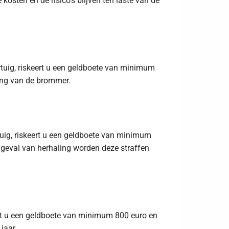
 kosten en de risico’s blijven ten laste van de
rtuig, riskeert u een geldboete van minimum
ing van de brommer.
rtuig, riskeert u een geldboete van minimum
geval van herhaling worden deze straffen
eert u een geldboete van minimum 800 euro en
jaar.