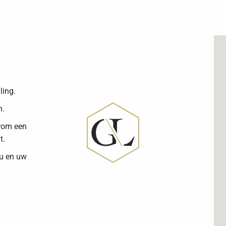
ling.
n.
arom een
t.
 u en uw