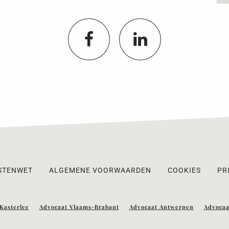
STENWET
ALGEMENE VOORWAARDEN
COOKIES
PR
Kasterlee
Advocaat Vlaams-Brabant
Advocaat Antwerpen
Advocaa